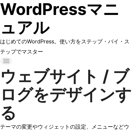
WordPressマニ
コ
ン
ュアル
テ
ン
はじめてのWordPress。使い方をステップ・バイ・ス
ツ
テップでマスター
へ
ス
ウェブサイト / ブ
キ
ッ
ログをデザインす
プ
る
す
る
テーマの変更やウィジェットの設定、メニューなどウ