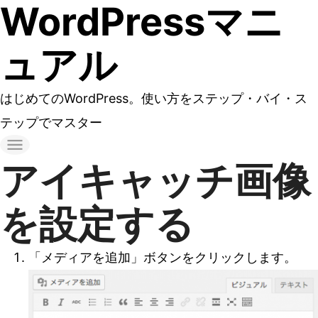
WordPressマニ
コ
ン
ュアル
テ
ン
はじめてのWordPress。使い方をステップ・バイ・ス
ツ
テップでマスター
へ
ス
アイキャッチ画像
キ
ッ
を設定する
プ
す
「メディアを追加」ボタンをクリックします。
る