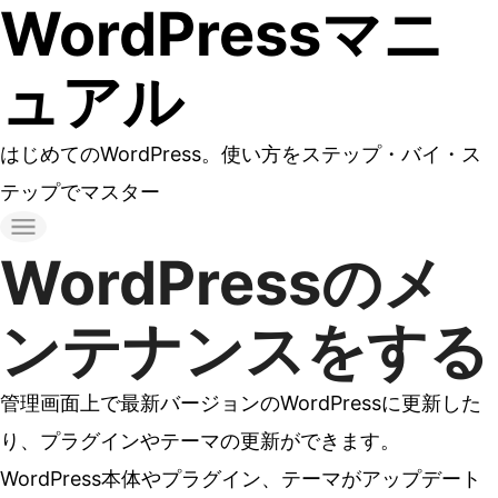
WordPressマニ
コ
ン
ュアル
テ
ン
はじめてのWordPress。使い方をステップ・バイ・ス
ツ
テップでマスター
へ
ス
WordPressのメ
キ
ッ
ンテナンスをする
プ
す
管理画面上で最新バージョンのWordPressに更新した
る
り、プラグインやテーマの更新ができます。
WordPress本体やプラグイン、テーマがアップデート