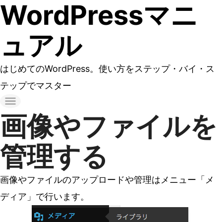
WordPressマニ
コ
ン
ュアル
テ
ン
はじめてのWordPress。使い方をステップ・バイ・ス
ツ
テップでマスター
へ
ス
画像やファイルを
キ
ッ
管理する
プ
す
画像やファイルのアップロードや管理はメニュー「メ
る
ディア」で行います。