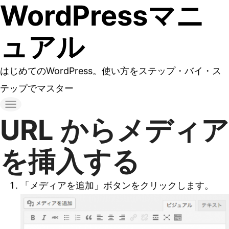
WordPressマニ
コ
ン
ュアル
テ
ン
はじめてのWordPress。使い方をステップ・バイ・ス
ツ
テップでマスター
へ
ス
URL からメディア
キ
ッ
を挿入する
プ
す
「メディアを追加」ボタンをクリックします。
る