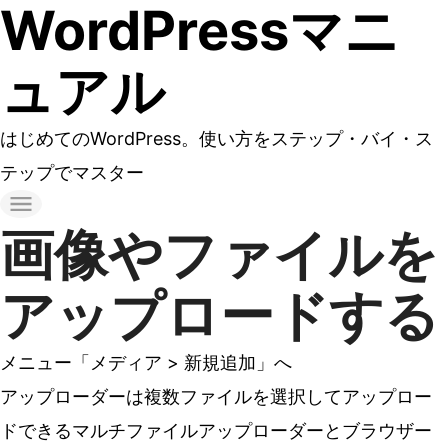
WordPressマニ
コ
ン
ュアル
テ
ン
はじめてのWordPress。使い方をステップ・バイ・ス
ツ
テップでマスター
へ
ス
画像やファイルを
キ
ッ
アップロードする
プ
す
メニュー「メディア > 新規追加」へ
る
アップローダーは複数ファイルを選択してアップロー
ドできるマルチファイルアップローダーとブラウザー